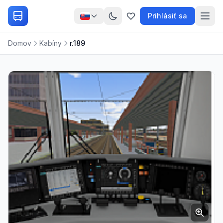
Prihlásiť sa
Domov
Kabíny
r.189