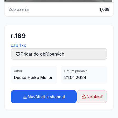
Zobrazenia
1,069
r.189
cab_1xx
Pridať do obľúbených
Autor
Dátum pridania
Duuso,Heiko Müller
21.01.2024
Navštíviť a stiahnuť
Nahlásiť