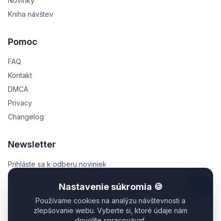
Novinky
Kniha návštev
Pomoc
FAQ
Kontakt
DMCA
Privacy
Changelog
Newsletter
Prihláste sa k odberu noviniek
Nastavenie súkromia 🍪
Používame cookies na analýzu návštevnosti a
zlepšovanie webu. Vyberte si, ktoré údaje nám
dovolíte spracovávať.