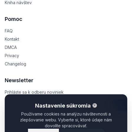
Kniha návštev
Pomoc
FAQ
Kontakt
DMCA
Privacy
Changelog
Newsletter
Prihláste sa k odberu noviniek
Nastavenie súkromia 🍪
Používame cookies na analýzu návštevnosti a
zlepšovanie webu. Vyberte si, ktoré údaje nám
dovolíte spracovávať.