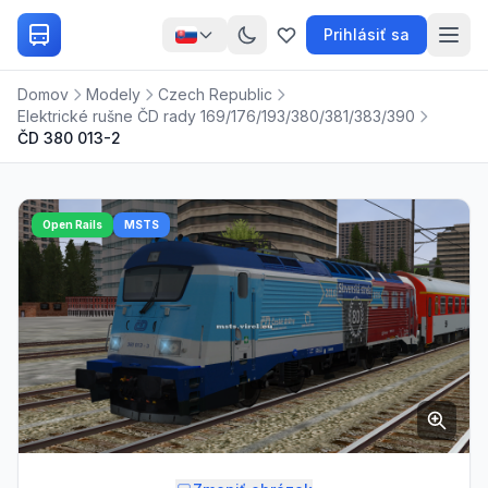
Prihlásiť sa
Domov
Modely
Czech Republic
Elektrické rušne ČD rady 169/176/193/380/381/383/390
ČD 380 013-2
Open Rails
MSTS