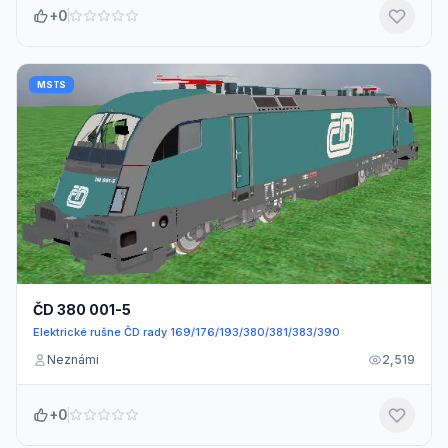
+0
MSTS
ČD 380 001-5
Elektrické rušne ČD rady 169/176/193/380/381/383/390
Neznámi
2,519
+0