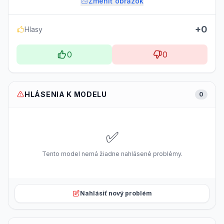
Zmeniť obrázok
+0
Hlasy
0
0
HLÁSENIA K MODELU
0
✅
Tento model nemá žiadne nahlásené problémy.
Nahlásiť nový problém