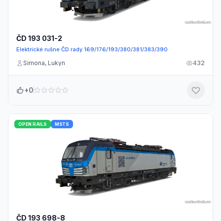
ČD 193 031-2
Elektrické rušne ČD rady 169/176/193/380/381/383/390
Simona, Lukyn
432
+0
OPEN RAILS
MSTS
ČD 193 698-8