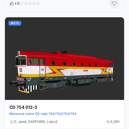
+0
MSTS
ČD 754 012-3
Motorové rušne ČD rady 750/752/753/754
O. Janiš, SAPPHIRE, Luboš
3,081