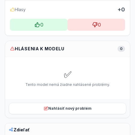
+0
Hlasy
0
0
HLÁSENIA K MODELU
0
✅
Tento model nemá žiadne nahlásené problémy.
Nahlásiť nový problém
Zdieľať