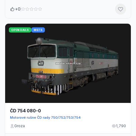
+0
OPEN RAILS
MSTS
ČD 754 080-0
Motorové rušne ČD rady 750/752/753/754
Groza
1,790