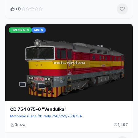
+0
OPEN RAILS
MSTS
ČD 754 075-0 "Vendulka"
Motorové rušne ČD rady 750/752/753/754
Groza
1,497