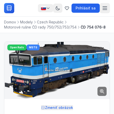
Prihlásiť sa
Domov
Modely
Czech Republic
Motorové rušne ČD rady 750/752/753/754
ČD 754 076-8
Open Rails
MSTS
Zmeniť obrázok