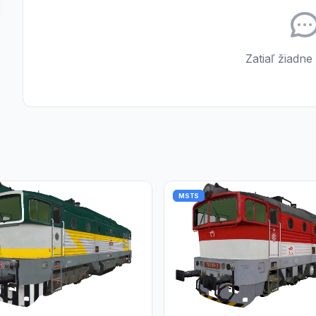
Zatiaľ žiadne
MSTS