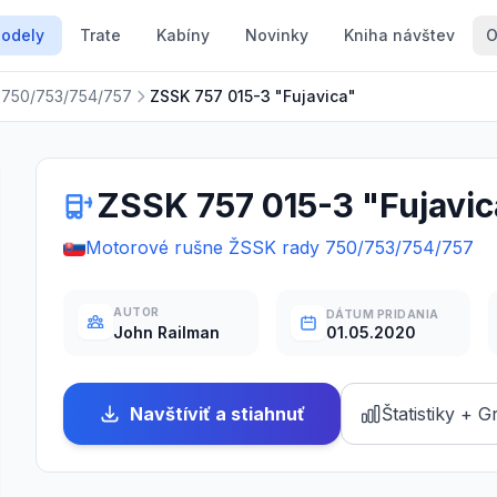
odely
Trate
Kabíny
Novinky
Kniha návštev
O
 750/753/754/757
ZSSK 757 015-3 "Fujavica"
ZSSK 757 015-3 "Fujavic
Motorové rušne ŽSSK rady 750/753/754/757
AUTOR
DÁTUM PRIDANIA
01.05.2020
John Railman
Navštíviť a stiahnuť
Štatistiky + G