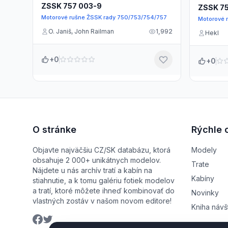
ZSSK 757 003-9
ZSSK 7
Motorové rušne ŽSSK rady 750/753/754/757
Motorové 
O. Janiš, John Railman
1,992
Hekl
+0
+0
O stránke
Rýchle 
Objavte najväčšiu CZ/SK databázu, ktorá
Modely
obsahuje 2 000+ unikátnych modelov.
Trate
Nájdete u nás archív tratí a kabín na
Kabíny
stiahnutie, a k tomu galériu fotiek modelov
a tratí, ktoré môžete ihneď kombinovať do
Novinky
vlastných zostáv v našom novom editore!
Kniha návš