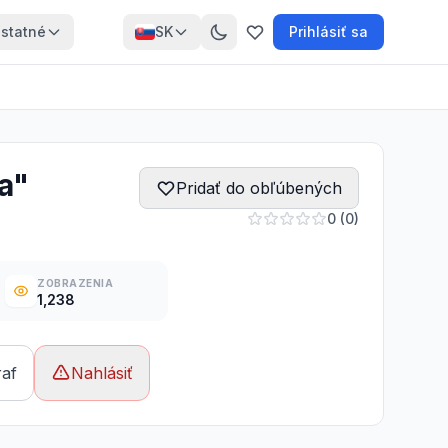
statné
SK
Prihlásiť sa
a"
Pridať do obľúbených
0 (0)
ZOBRAZENIA
1,238
raf
Nahlásiť