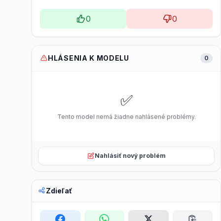
0
0
HLÁSENIA K MODELU
0
✅
Tento model nemá žiadne nahlásené problémy.
Nahlásiť nový problém
Zdieľať