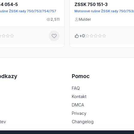
54 054-5
ZSSK 750 151-3
rušne ŽSSK rady 750/753/754/757
Motorové rušne ŽSSK rady 750/753
2,511
Mulder
+0
odkazy
Pomoc
FAQ
Kontakt
DMCA
Privacy
tev
Changelog