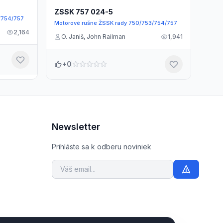
ZSSK 757 024-5
/754/757
Motorové rušne ŽSSK rady 750/753/754/757
2,164
O. Janiš, John Railman
1,941
+0
Newsletter
Prihláste sa k odberu noviniek