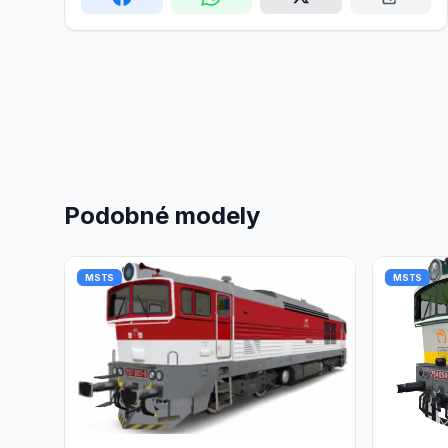
Podobné modely
MSTS
MSTS