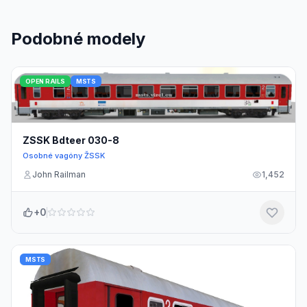
Podobné modely
OPEN RAILS
MSTS
ZSSK Bdteer 030-8
Osobné vagóny ŽSSK
John Railman
1,452
+0
MSTS