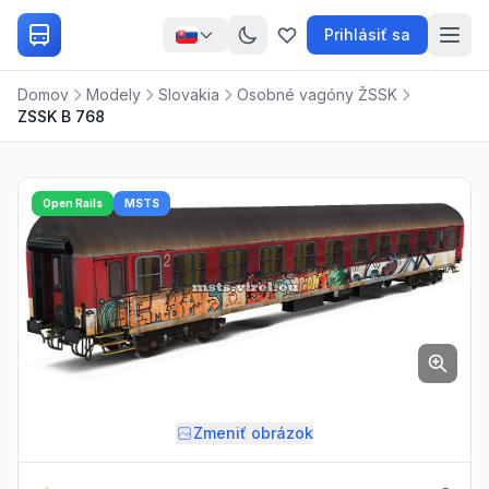
Prihlásiť sa
Domov
Modely
Slovakia
Osobné vagóny ŽSSK
ZSSK B 768
Open Rails
MSTS
Zmeniť obrázok