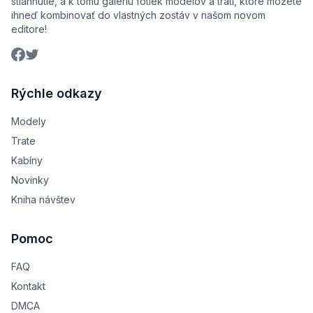
stiahnutie, a k tomu galériu fotiek modelov a tratí, ktoré môžete
ihneď kombinovať do vlastných zostáv v našom novom
editore!
Rýchle odkazy
Modely
Trate
Kabíny
Novinky
Kniha návštev
Pomoc
FAQ
Kontakt
DMCA