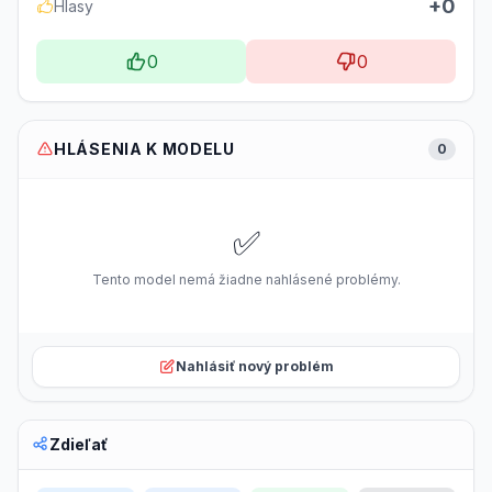
+0
Hlasy
0
0
HLÁSENIA K MODELU
0
✅
Tento model nemá žiadne nahlásené problémy.
Nahlásiť nový problém
Zdieľať