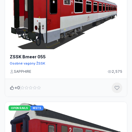
ZSSK Bmeer 055
Osobné vagóny ŽSSK
SAPPHIRE
2,575
+0
OPEN RAILS
MSTS