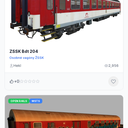
ZSSK Bdt 204
Osobné vagóny ŽSSK
Hekl
2,956
+0
OPEN RAILS
MSTS