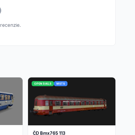
 recenzie.
OPEN RAILS
MSTS
ČD Bmx765 113