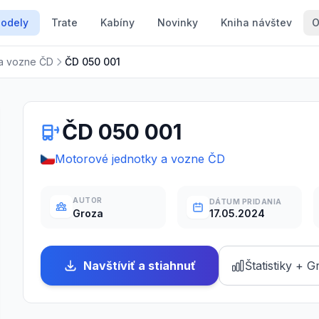
odely
Trate
Kabíny
Novinky
Kniha návštev
O
 a vozne ČD
ČD 050 001
ČD 050 001
Motorové jednotky a vozne ČD
AUTOR
DÁTUM PRIDANIA
17.05.2024
Groza
Navštíviť a stiahnuť
Štatistiky + G