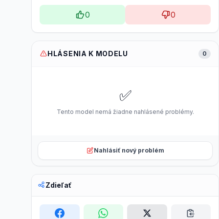
0
0
HLÁSENIA K MODELU
0
✅
Tento model nemá žiadne nahlásené problémy.
Nahlásiť nový problém
Zdieľať