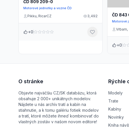
ČD 809 209-0
Motorové jednotky a vozne ČD
ČD 843
Pikku, RicarCZ
3,492
Motorové 
Vrbam,
+0
+0
O stránke
Rýchle 
Objavte najväčšiu CZ/SK databázu, ktorá
Modely
obsahuje 2 000+ unikátnych modelov.
Trate
Nájdete u nás archív tratí a kabín na
Kabíny
stiahnutie, a k tomu galériu fotiek modelov
a tratí, ktoré môžete ihneď kombinovať do
Novinky
vlastných zostáv v našom novom editore!
Kniha návš