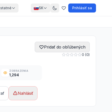
statné
SK
Prihlásiť sa
Pridať do obľúbených
0 (0)
ZOBRAZENIA
1,294
raf
Nahlásiť