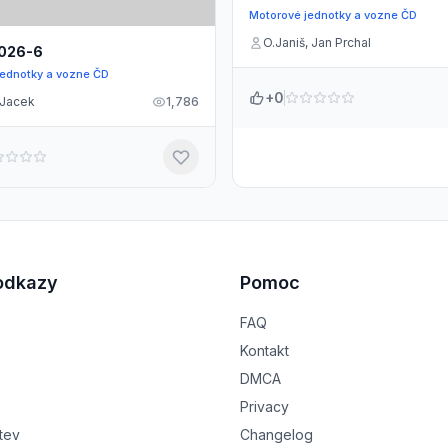
Motorové jednotky a vozne ČD
O.Janiš, Jan Prchal
 026-6
jednotky a vozne ČD
+0
 Jacek
1,786
odkazy
Pomoc
FAQ
Kontakt
DMCA
Privacy
tev
Changelog