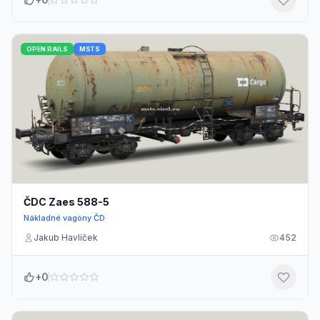
OPEN RAILS
MSTS
ČDC Zaes 588-5
Nákladné vagóny ČD
Jakub Havlíček
452
+0