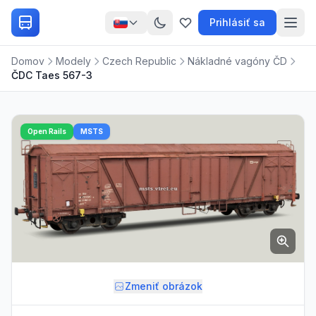
Prihlásiť sa
Domov
Modely
Czech Republic
Nákladné vagóny ČD
ČDC Taes 567-3
Open Rails
MSTS
Zmeniť obrázok