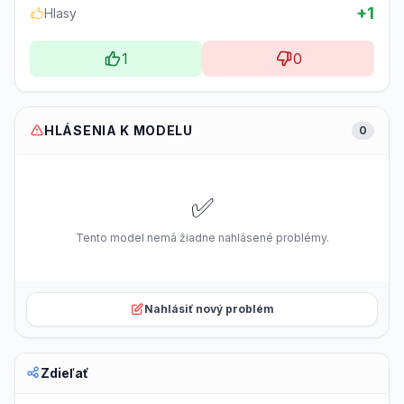
+1
Hlasy
1
0
HLÁSENIA K MODELU
0
✅
Tento model nemá žiadne nahlásené problémy.
Nahlásiť nový problém
Zdieľať