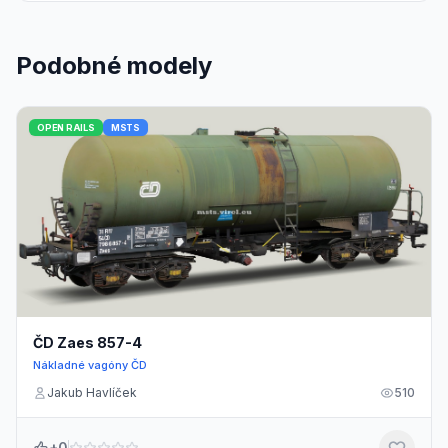
Podobné modely
OPEN RAILS
MSTS
ČD Zaes 857-4
Nákladné vagóny ČD
Jakub Havlíček
510
+0