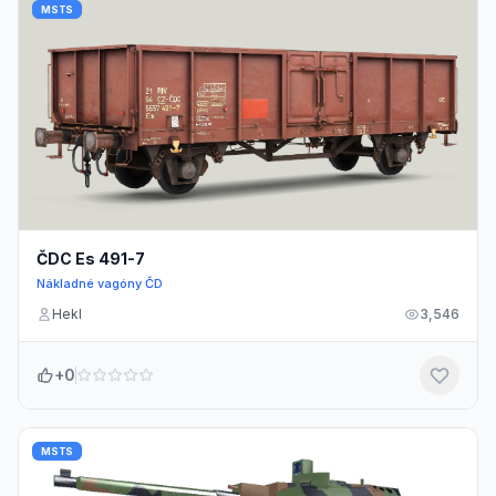
MSTS
ČDC Es 491-7
Nákladné vagóny ČD
Hekl
3,546
+0
MSTS