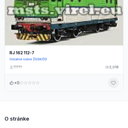
RJ 162 112-7
Ostatné rušne ŽSSK/ČD
?????
2,018
+0
O stránke