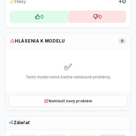
+0
Hlasy
0
0
HLÁSENIA K MODELU
0
✅
Tento model nemá žiadne nahlásené problémy.
Nahlásiť nový problém
Zdieľať