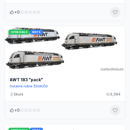
+0
OPEN RAILS
MSTS
AWT 183 "pack"
Ostatné rušne ŽSSK/ČD
Skura
3,584
+0