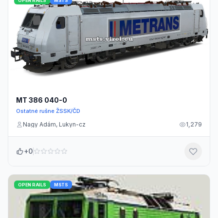
OPEN RAILS
MSTS
MT 386 040-0
Ostatné rušne ŽSSK/ČD
Nagy Ádám, Lukyn-cz
1,279
+0
OPEN RAILS
MSTS