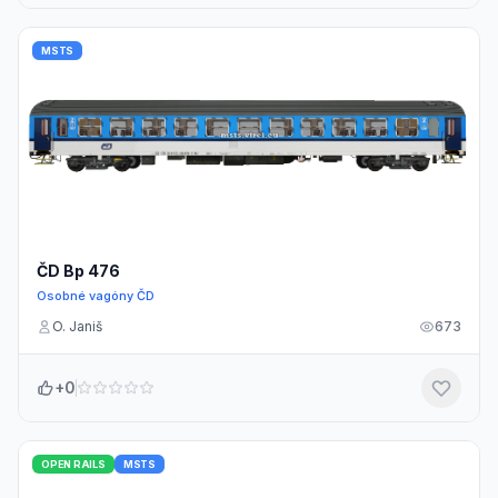
MSTS
ČD Bp 476
Osobné vagóny ČD
O. Janiš
673
+0
OPEN RAILS
MSTS