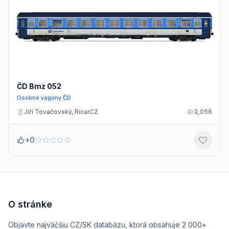
ČD Bmz 052
Osobné vagóny ČD
Jiří Tovačovský, RicarCZ
3,056
+0
O stránke
Objavte najväčšiu CZ/SK databázu, ktorá obsahuje 2 000+