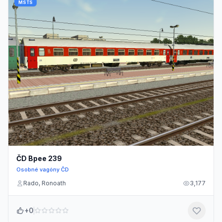
MSTS
ČD Bpee 239
Osobné vagóny ČD
Rado, Ronoath
3,177
+0