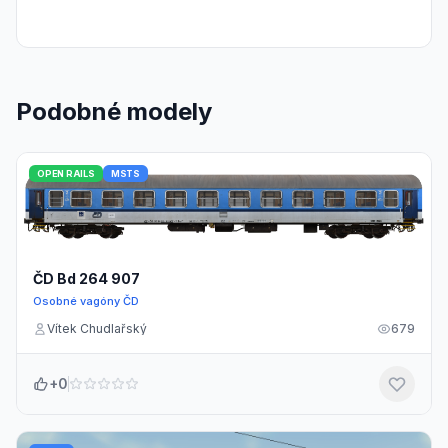
Podobné modely
OPEN RAILS
MSTS
ČD Bd 264 907
Osobné vagóny ČD
Vítek Chudlařský
679
+0