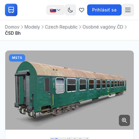
Prihlásiť sa
Domov
Modely
Czech Republic
Osobné vagóny ČD
ČSD Bh
MSTS