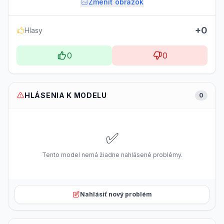
Zmeniť obrázok
+0
Hlasy
0
0
HLÁSENIA K MODELU
0
✅
Tento model nemá žiadne nahlásené problémy.
Nahlásiť nový problém