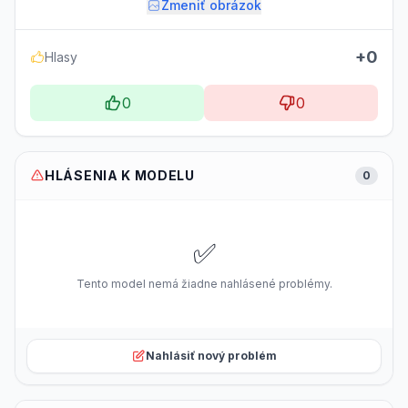
Zmeniť obrázok
+0
Hlasy
0
0
HLÁSENIA K MODELU
0
✅
Tento model nemá žiadne nahlásené problémy.
Nahlásiť nový problém