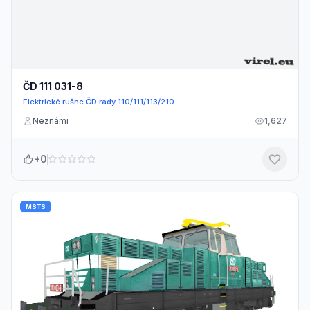
ČD 111 031-8
Elektrické rušne ČD rady 110/111/113/210
Neznámi
1,627
+0
MSTS