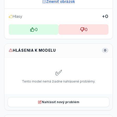
Zmeniť obrázok
+0
Hlasy
0
0
HLÁSENIA K MODELU
0
✅
Tento model nemá žiadne nahlásené problémy.
Nahlásiť nový problém