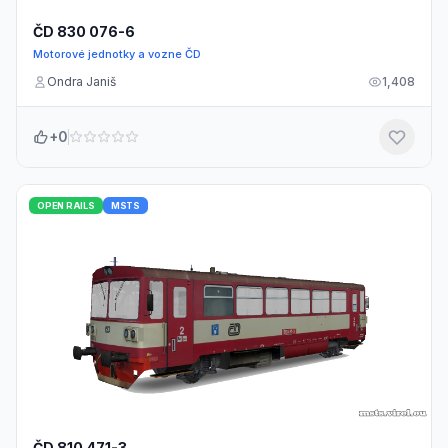
ČD 830 076-6
Motorové jednotky a vozne ČD
Ondra Janiš
1,408
+0
OPEN RAILS
MSTS
ČD 810 471-3