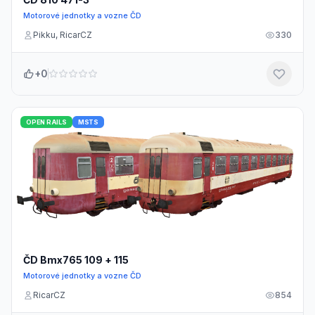
Motorové jednotky a vozne ČD
Pikku, RicarCZ
330
+0
OPEN RAILS
MSTS
ČD Bmx765 109 + 115
Motorové jednotky a vozne ČD
RicarCZ
854