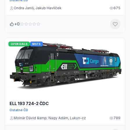
Ondra Janiš, Jakub Havlíček
675
+0
OPEN RAILS
MSTS
ELL 193 724-2 ČDC
Ostatné ČD
Molnár Dávid &amp; Nagy Ádám, Lukyn-cz
789