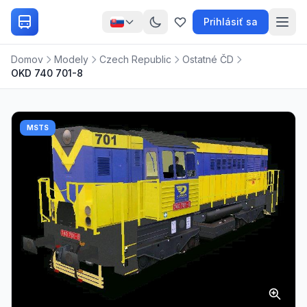
Prihlásiť sa
Domov
Modely
Czech Republic
Ostatné ČD
OKD 740 701-8
MSTS