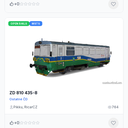
+0
OPEN RAILS
MSTS
ZD 810 435-8
Ostatné ČD
Pikku, RicarCZ
764
+0