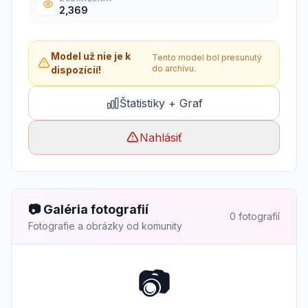
2,369
Model už nie je k
Tento model bol presunutý
do archívu.
dispozícií!
Štatistiky + Graf
Nahlásiť
📷 Galéria fotografií
0 fotografií
Fotografie a obrázky od komunity
📷