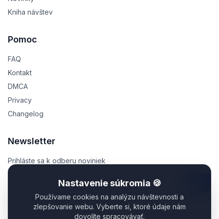
Kniha návštev
Pomoc
FAQ
Kontakt
DMCA
Privacy
Changelog
Newsletter
Prihláste sa k odberu noviniek
Nastavenie súkromia 🍪
Používame cookies na analýzu návštevnosti a
zlepšovanie webu. Vyberte si, ktoré údaje nám
dovolíte spracovávať.