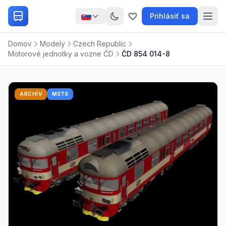
Prihlásiť sa
Domov
Modely
Czech Republic
Motorové jednotky a vozne ČD
ČD 854 014-8
ARCHÍV
MSTS