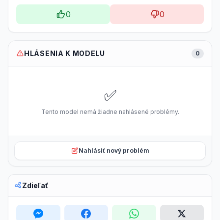
0
0
HLÁSENIA K MODELU
0
✅
Tento model nemá žiadne nahlásené problémy.
Nahlásiť nový problém
Zdieľať