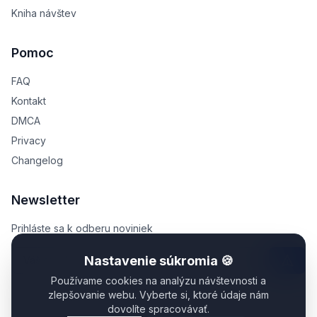
Kniha návštev
Pomoc
FAQ
Kontakt
DMCA
Privacy
Changelog
Newsletter
Prihláste sa k odberu noviniek
Nastavenie súkromia 🍪
Používame cookies na analýzu návštevnosti a
zlepšovanie webu. Vyberte si, ktoré údaje nám
dovolíte spracovávať.