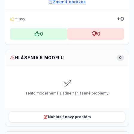
Zmeniť obrázok
+0
Hlasy
0
0
HLÁSENIA K MODELU
0
✅
Tento model nemá žiadne nahlásené problémy.
Nahlásiť nový problém