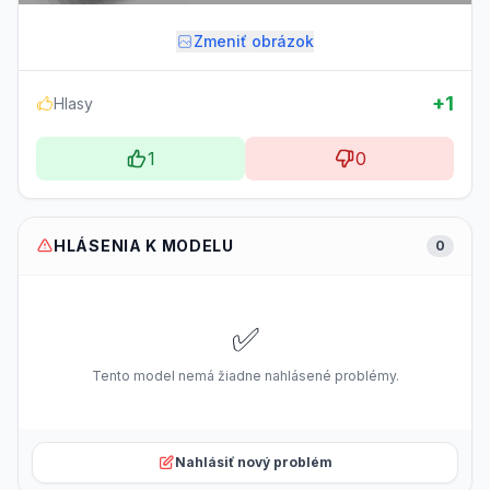
Zmeniť obrázok
+1
Hlasy
1
0
HLÁSENIA K MODELU
0
✅
Tento model nemá žiadne nahlásené problémy.
Nahlásiť nový problém