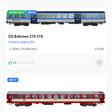
OPEN RAILS
MSTS
ČD Bdmtee 275 176
Osobné vagóny ČD
Vítek Chudlařský
838
+1
MSTS