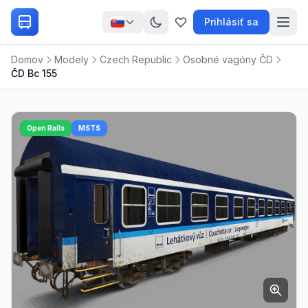
Prihlásiť sa
Domov
Modely
Czech Republic
Osobné vagóny ČD
ČD Bc 155
Open Rails
MSTS