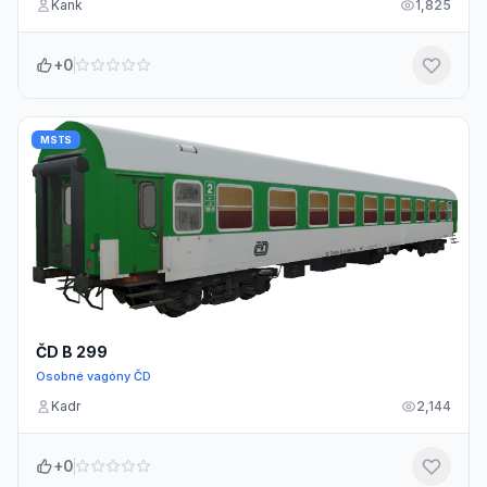
Kank
1,825
+0
MSTS
ČD B 299
Osobné vagóny ČD
Kadr
2,144
+0