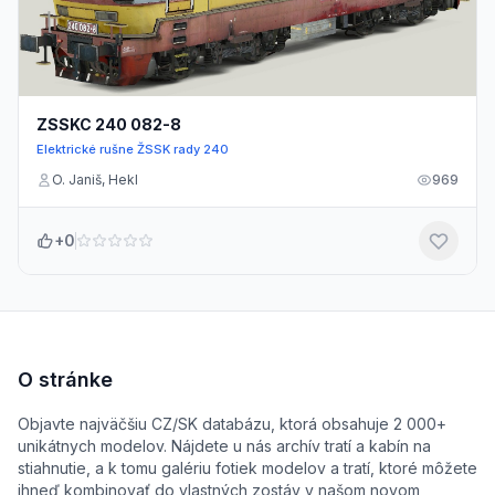
ZSSKC 240 082-8
Elektrické rušne ŽSSK rady 240
O. Janiš, Hekl
969
+0
O stránke
Objavte najväčšiu CZ/SK databázu, ktorá obsahuje 2 000+
unikátnych modelov. Nájdete u nás archív tratí a kabín na
stiahnutie, a k tomu galériu fotiek modelov a tratí, ktoré môžete
ihneď kombinovať do vlastných zostáv v našom novom