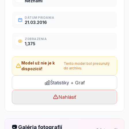
Neznámi
DÁTUM PRIDANIA
21.03.2016
ZOBRAZENIA
1,375
Model už nie je k
Tento model bol presunutý
do archívu.
dispozícií!
Štatistiky + Graf
Nahlásiť
📷 Galéria fotografií