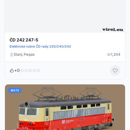
ČD 242 247-5
Elektrické rušne ČD rady 230/240/242
Starý, Pegas
1,204
+0
MSTS