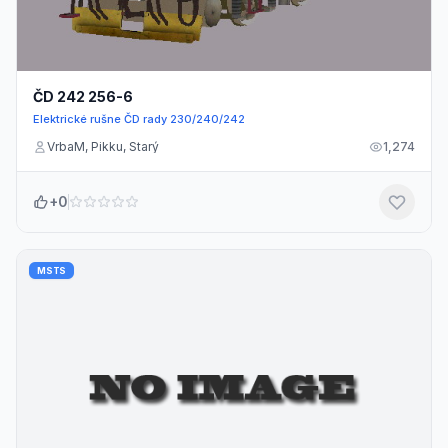
ČD 242 256-6
Elektrické rušne ČD rady 230/240/242
VrbaM, Pikku, Starý
1,274
+0
MSTS