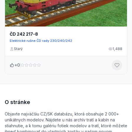
ČD 242 217-8
Elektrické rušne ČD rady 230/240/242
Starý
1,488
+0
O stránke
Objavte najväčšiu CZ/SK databázu, ktorá obsahuje 2 000+
unikátnych modelov. Nájdete u nás archív tratí a kabín na
stiahnutie, a k tomu galériu fotiek modelov a tratí, ktoré môžete
ihneď kombinovať do vlastných zostáv v našom novom