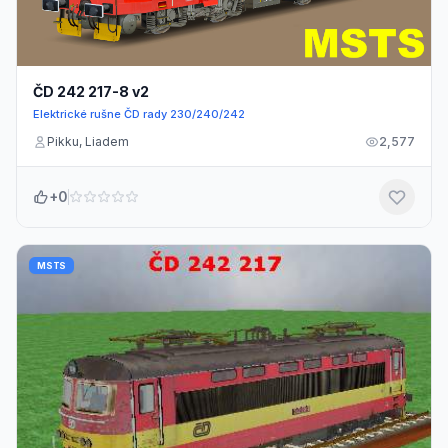
ČD 242 217-8 v2
Elektrické rušne ČD rady 230/240/242
Pikku, Liadem
2,577
+0
MSTS