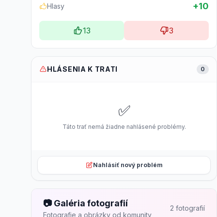
+10
Hlasy
13
3
HLÁSENIA K TRATI
0
✅
Táto trať nemá žiadne nahlásené problémy.
Nahlásiť nový problém
📷 Galéria fotografií
2 fotografií
Fotografie a obrázky od komunity