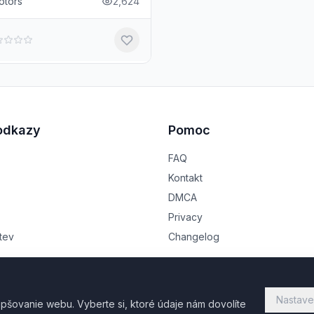
otors
2,624
odkazy
Pomoc
FAQ
Kontakt
DMCA
Privacy
tev
Changelog
Nastave
pšovanie webu. Vyberte si, ktoré údaje nám dovolíte
vyhradené. | Powered by Virel.eu