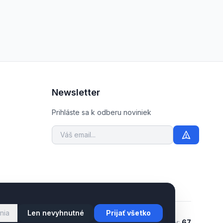
Newsletter
Prihláste sa k odberu noviniek
nia
Len nevyhnutné
Prijať všetko
Modely:
2091
Trate:
34
Kabíny:
67