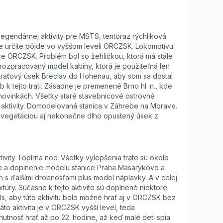
legendárnej aktivity pre MSTS, tentoraz rýchliková
le určite pôjde vo vyššom leveli ORCZSK. Lokomotívu
re ORCZSK. Problém bol so žehličkou, ktorá má stále
rozpracovaný model kabíny, ktorá je použiteľná len
ný traťový úsek Breclav do Hohenau, aby som sa dostal
k tejto trati. Zásadne je premenené Brno hl. n., kde
 novinkách. Všetky staré stavebnicové ostrovné
 aktivity. Domodelovaná stanica v Záhrebe na Morave.
l vegetáciou aj nekonečne dlho opustený úsek z
ivity Topírna noc. Všetky vylepšenia trate sú okolo
anie a doplnenie modelu stanice Praha Masarykovo a
 s ďalšími drobnosťami plus model náplavky. A v celej
ry. Súčasne k tejto aktivite sú doplnené niektoré
ls, aby túto aktivitu bolo možné hrať aj v ORCZSK bez
áto aktivita je v ORCZSK vyšší level, teda
utnosť hrať až po 22. hodine, až keď malé deti spia.