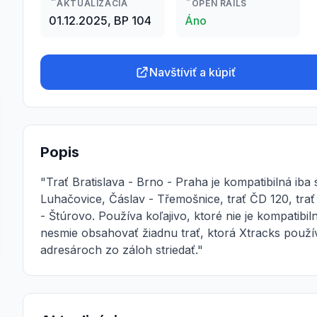
AKTUALIZÁCIA
OPEN RAILS
01.12.2025, BP 104
Áno
Navštíviť a kúpiť
Popis
"Trať Bratislava - Brno - Praha je kompatibilná iba 
Luhačovice, Čáslav - Třemošnice, trať ČD 120, trať
- Štúrovo. Používa koľajivo, ktoré nie je kompatib
nesmie obsahovať žiadnu trať, ktorá Xtracks použív
adresároch zo záloh striedať."