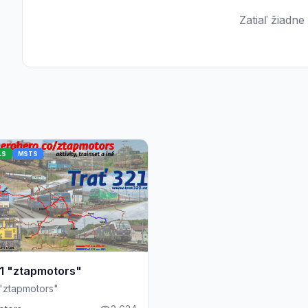
Zatiaľ žiadne
LS
MSTS
21 "ztapmotors"
 "ztapmotors"