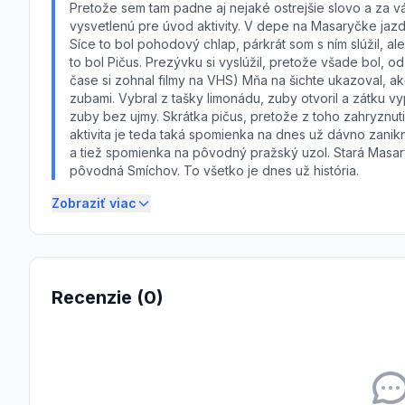
Pretože sem tam padne aj nejaké ostrejšie slovo a za v
vysvetlenú pre úvod aktivity. V depe na Masaryčke jazdi
Síce to bol pohodový chlap, párkrát som s ním slúžil, a
to bol Pičus. Prezývku si vyslúžil, pretože všade bol, 
čase si zohnal filmy na VHS) Mňa na šichte ukazoval, ak
zubami. Vybral z tašky limonádu, zuby otvoril a zátku v
zuby bez ujmy. Skrátka pičus, pretože z toho zahryznut
aktivita je teda taká spomienka na dnes už dávno zani
a tiež spomienka na pôvodný pražský uzol. Stará Masa
pôvodná Smíchov. To všetko je dnes už história.
Zobraziť viac
Recenzie (0)