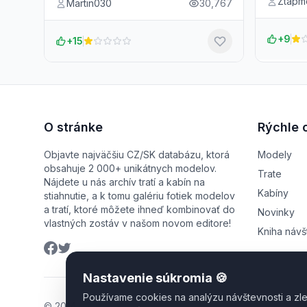
Ztapm
Martin030
30,767
+9
+15
O stránke
Rýchle 
Objavte najväčšiu CZ/SK databázu, ktorá
Modely
obsahuje 2 000+ unikátnych modelov.
Trate
Nájdete u nás archív tratí a kabín na
Kabíny
stiahnutie, a k tomu galériu fotiek modelov
a tratí, ktoré môžete ihneď kombinovať do
Novinky
vlastných zostáv v našom novom editore!
Kniha návš
Nastavenie súkromia 🍪
Používame cookies na analýzu návštevnosti a zle
© 2014 - 2026 MSTS & Open Rails Catalog. Všetky práva 