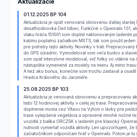
Aktualizácie
01.12.2025 BP 104
Aktualizácia je opäť venovaná obnoveniu ďalšej staršej 
desaťhodinovka Deň blbec. Funkčné v Openrails 1.51, a
vlaku hráča 151001 som doplnil naklonovaným ladením p
kabínu poplatnú začiatkom MSTS, tak som použil jeden 
pre potreby tejto aktivity. Novinky v trati: Prepracova
do GPS súradníc. Vymodeloval som veľa budov a stavieb 
som opäť intenzívne modeloval, viď fotky vo vlákne na
nástupištia vymenené za modely na mieru. Aj mimo trasu
A tiež ako bonus, konečne som trochu zastaval a osadi
Hradca Králového do Jaroměře.
25.08.2025 BP 103
Aktualizácia je venovaná obnoveniu a prepracovaniu akt
tejto 12 hodinovej aktivity v celej jej trase. Prepracov
doplnenie mosta cez Vltavu na Výtoni o lávky pre peších
trase vylepšená vegetácia a opravené mnohé nočné textú
vozidlá z balíka ORCZSK s ladením pre klasický Openrai
nutnosti vymieňať vozidlá aktivity. Len upozorňujem, že t
začiatočníkom odporúčam hrať v Openrails. Potom je tu n