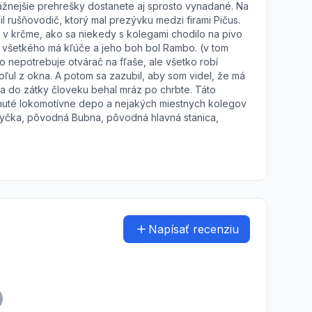
ážnejšie prehrešky dostanete aj sprosto vynadané. Na
l rušňovodič, ktorý mal prezývku medzi firami Pičus.
le v krčme, ako sa niekedy s kolegami chodilo na pivo
od všetkého má kľúče a jeho boh bol Rambo. (v tom
o nepotrebuje otvárač na fľaše, ale všetko robí
ypľul z okna. A potom sa zazubil, aby som videl, že má
ia do zátky človeku behal mráz po chrbte. Táto
knuté lokomotívne depo a nejakých miestnych kolegov
ryčka, pôvodná Bubna, pôvodná hlavná stanica,
Napísať recenziu