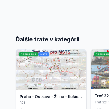
Ďalšie trate v kategórii
OPEN RAILS
MSTS
OPEN RAI
Trať 3
Praha - Ostrava - Žilina - Košice - Cierna nad Tisou
Trať 321
321