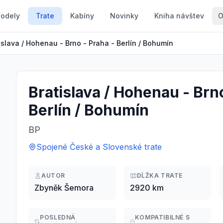
odely
Trate
Kabíny
Novinky
Kniha návštev
O
islava / Hohenau - Brno - Praha - Berlín / Bohumín
Bratislava / Hohenau - Brno
Berlín / Bohumín
BP
Spojené České a Slovenské trate
AUTOR
DĹŽKA TRATE
Zbyněk Šemora
2920 km
POSLEDNÁ
KOMPATIBILNÉ S